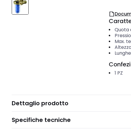
Docum
Caratter
Quota 
Pressio
Max. t
Altezz
Lunghe
Confez
1
PZ
Dettaglio prodotto
Specifiche tecniche