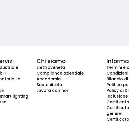
ervizi
Chi siamo
Informaz
dustriale
Elettroveneta
Termini e 
ili
Compliance aziendale
Condizioni
ateriali di
Accademia
Bilancio di
Sostenibilità
Politica pe
ion
Lavora con noi
Policy di D
smart lighting
Inclusione 
sse
Certificato
Certificato
genere
Certificat