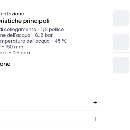
entazione
istiche principali
di collegamento
-
1/2 pollice
ne dell'acqua
-
8...8
bar
emperatura dell'acqua
-
45
°C
a
-
150
mm
zza
-
126
mm
ione