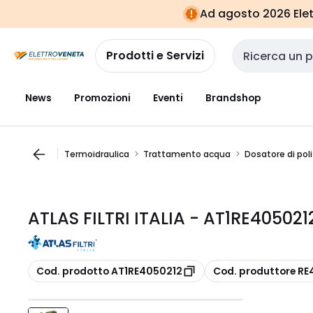
Vai alla
Vai
Ad agosto 2026 Elett
navigazione
alla
pagina
Prodotti e Servizi
Cerca input
News
Promozioni
Eventi
Brandshop
Termoidraulica
Trattamento acqua
Dosatore di poli
ATLAS FILTRI ITALIA - AT1RE40502
copia
copia
Cod. prodotto AT1RE4050212
Cod. produttore R