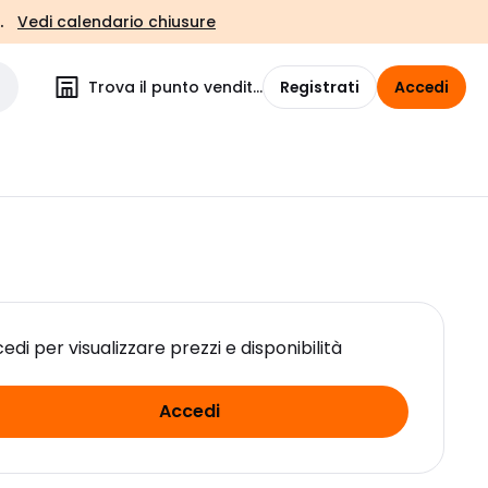
.
Vedi calendario chiusure
Trova il punto vendita
Registrati
Accedi
edi per visualizzare prezzi e disponibilità
Accedi