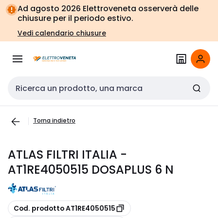
Vai alla
Vai
Ad agosto 2026 Elettroveneta osserverà delle
navigazione
alla
chiusure per il periodo estivo.
pagina
Vedi calendario chiusure
Cerca input
Torna indietro
ATLAS FILTRI ITALIA -
AT1RE4050515 DOSAPLUS 6 N
copia
Cod. prodotto AT1RE4050515