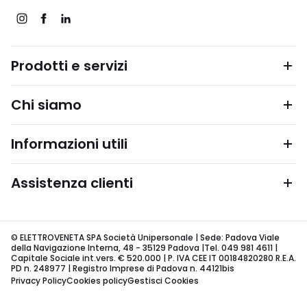
Prodotti e servizi
Chi siamo
Informazioni utili
Assistenza clienti
© ELETTROVENETA SPA Società Unipersonale | Sede: Padova Viale
della Navigazione Interna, 48 - 35129 Padova |Tel. 049 981 4611 |
Capitale Sociale int.vers. € 520.000 | P. IVA CEE IT 00184820280 R.E.A.
PD n. 248977 | Registro Imprese di Padova n. 44121bis
Privacy Policy
Cookies policy
Gestisci Cookies