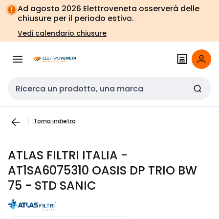
Vai alla
Vai
Ad agosto 2026 Elettroveneta osserverà delle
navigazione
alla
chiusure per il periodo estivo.
pagina
Vedi calendario chiusure
Cerca input
Torna indietro
ATLAS FILTRI ITALIA -
AT1SA6075310 OASIS DP TRIO BW
75 - STD SANIC