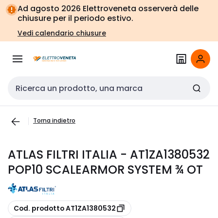
Vai alla
Vai
Ad agosto 2026 Elettroveneta osserverà delle
navigazione
alla
chiusure per il periodo estivo.
pagina
Vedi calendario chiusure
Cerca input
Torna indietro
ATLAS FILTRI ITALIA - AT1ZA1380532
POP10 SCALEARMOR SYSTEM ¾ OT
copia
Cod. prodotto AT1ZA1380532