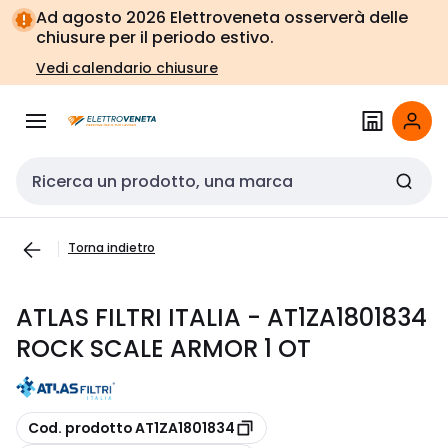
Vai alla
Vai
Ad agosto 2026 Elettroveneta osserverà delle
navigazione
alla
chiusure per il periodo estivo.
pagina
Vedi calendario chiusure
Cerca input
Torna indietro
ATLAS FILTRI ITALIA - AT1ZA1801834
ROCK SCALE ARMOR 1 OT
copia
Cod. prodotto AT1ZA1801834