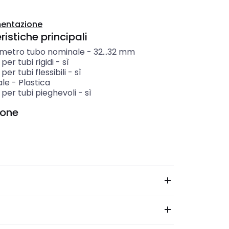
entazione
istiche principali
ametro tubo nominale
-
32...32
mm
per tubi rigidi
-
sì
per tubi flessibili
-
sì
ale
-
Plastica
per tubi pieghevoli
-
sì
ione