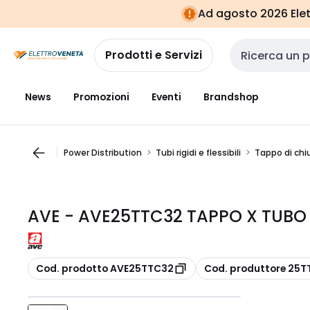
Vai alla
Vai
Ad agosto 2026 Elett
navigazione
alla
pagina
Prodotti e Servizi
Cerca input
News
Promozioni
Eventi
Brandshop
Power Distribution
Tubi rigidi e flessibili
Tappo di chiu
AVE - AVE25TTC32 TAPPO X TUB
copia
copia
Cod. prodotto AVE25TTC32
Cod. produttore 25