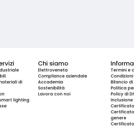
ervizi
Chi siamo
Informaz
dustriale
Elettroveneta
Termini e 
ili
Compliance aziendale
Condizioni
ateriali di
Accademia
Bilancio di
Sostenibilità
Politica pe
ion
Lavora con noi
Policy di D
smart lighting
Inclusione 
sse
Certificato
Certificato
genere
Certificat