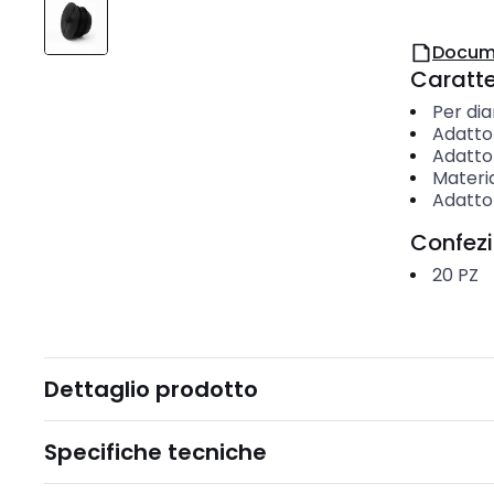
Docum
Caratter
Per di
Adatto 
Adatto 
Materi
Adatto 
Confez
20
PZ
Dettaglio prodotto
Specifiche tecniche