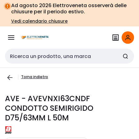
Vai alla
Vai
Ad agosto 2026 Elettroveneta osserverà delle
navigazione
alla
chiusure per il periodo estivo.
pagina
Vedi calendario chiusure
Cerca input
Torna indietro
AVE - AVEVNXI63CNDF
CONDOTTO SEMIRIGIDO
D75/63MM L 50M