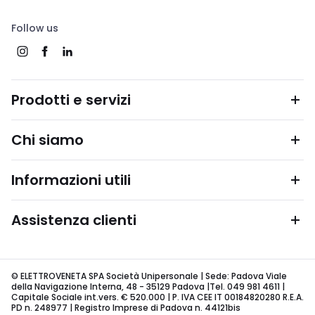
Follow us
Prodotti e servizi
Chi siamo
Informazioni utili
Assistenza clienti
© ELETTROVENETA SPA Società Unipersonale | Sede: Padova Viale
della Navigazione Interna, 48 - 35129 Padova |Tel. 049 981 4611 |
Capitale Sociale int.vers. € 520.000 | P. IVA CEE IT 00184820280 R.E.A.
PD n. 248977 | Registro Imprese di Padova n. 44121bis