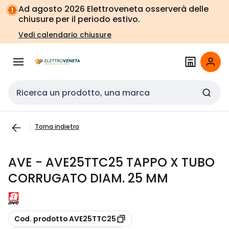
Vai alla
Vai
Ad agosto 2026 Elettroveneta osserverà delle
navigazione
alla
chiusure per il periodo estivo.
pagina
Vedi calendario chiusure
Cerca input
Torna indietro
AVE - AVE25TTC25 TAPPO X TUBO
CORRUGATO DIAM. 25 MM
copia
Cod. prodotto AVE25TTC25