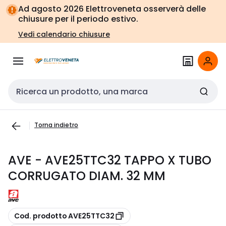
Vai alla
Vai
Ad agosto 2026 Elettroveneta osserverà delle
navigazione
alla
chiusure per il periodo estivo.
pagina
Vedi calendario chiusure
Cerca input
Torna indietro
AVE - AVE25TTC32 TAPPO X TUBO
CORRUGATO DIAM. 32 MM
copia
Cod. prodotto AVE25TTC32