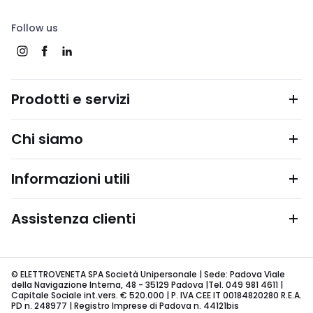
Follow us
Prodotti e servizi
Chi siamo
Informazioni utili
Assistenza clienti
© ELETTROVENETA SPA Società Unipersonale | Sede: Padova Viale
della Navigazione Interna, 48 - 35129 Padova |Tel. 049 981 4611 |
Capitale Sociale int.vers. € 520.000 | P. IVA CEE IT 00184820280 R.E.A.
PD n. 248977 | Registro Imprese di Padova n. 44121bis