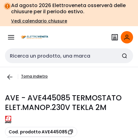
Vai alla
Vai
Ad agosto 2026 Elettroveneta osserverà delle
navigazione
alla
chiusure per il periodo estivo.
pagina
Vedi calendario chiusure
Cerca input
Torna indietro
AVE - AVE445085 TERMOSTATO
ELET.MANOP.230V TEKLA 2M
copia
Cod. prodotto AVE445085