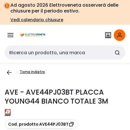
Vai alla
Vai
Ad agosto 2026 Elettroveneta osserverà delle
navigazione
alla
chiusure per il periodo estivo.
pagina
Vedi calendario chiusure
Cerca input
Torna indietro
AVE - AVE44PJ03BT PLACCA
YOUNG44 BIANCO TOTALE 3M
copia
Cod. prodotto AVE44PJ03BT