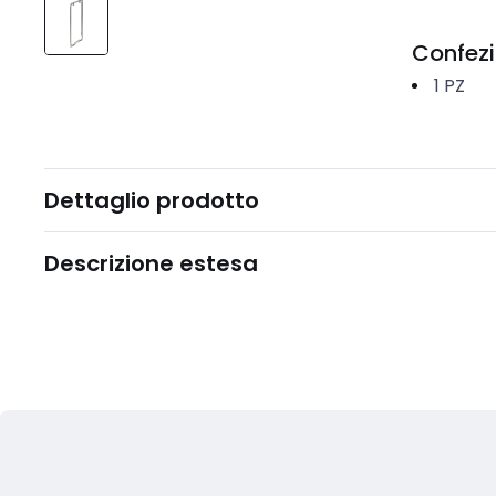
Confez
1
PZ
Dettaglio prodotto
Descrizione estesa