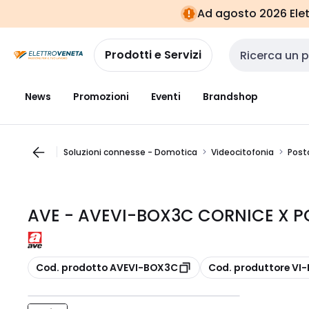
Vai alla
Vai
Ad agosto 2026 Elett
navigazione
alla
pagina
Prodotti e Servizi
Cerca input
News
Promozioni
Eventi
Brandshop
Soluzioni connesse - Domotica
Videocitofonia
Post
AVE - AVEVI-BOX3C CORNICE X P
copia
copia
Cod. prodotto AVEVI-BOX3C
Cod. produttore VI