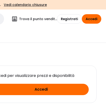
.
Vedi calendario chiusure
Trova il punto vendita
Registrati
Accedi
edi per visualizzare prezzi e disponibilità
Accedi