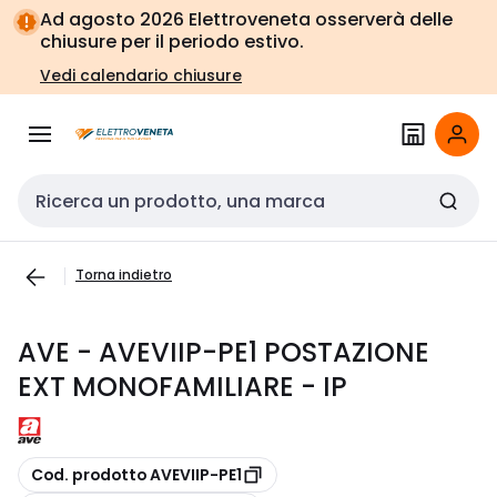
Vai alla
Vai
Ad agosto 2026 Elettroveneta osserverà delle
navigazione
alla
chiusure per il periodo estivo.
pagina
Vedi calendario chiusure
Cerca input
Torna indietro
AVE - AVEVIIP-PE1 POSTAZIONE
EXT MONOFAMILIARE - IP
copia
Cod. prodotto AVEVIIP-PE1