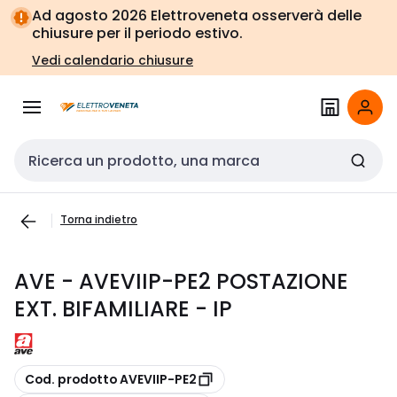
Vai alla
Vai
Ad agosto 2026 Elettroveneta osserverà delle
navigazione
alla
chiusure per il periodo estivo.
pagina
Vedi calendario chiusure
Cerca input
Torna indietro
AVE - AVEVIIP-PE2 POSTAZIONE
EXT. BIFAMILIARE - IP
copia
Cod. prodotto AVEVIIP-PE2