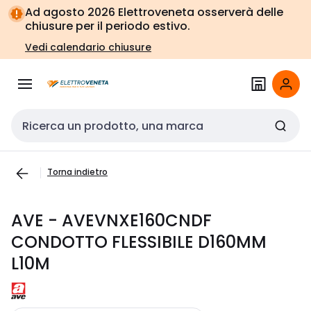
Vai alla
Vai
Ad agosto 2026 Elettroveneta osserverà delle
navigazione
alla
chiusure per il periodo estivo.
pagina
Vedi calendario chiusure
Cerca input
Torna indietro
AVE - AVEVNXE160CNDF
CONDOTTO FLESSIBILE D160MM
L10M