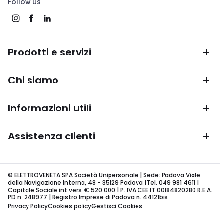
Follow us
Prodotti e servizi
Chi siamo
Informazioni utili
Assistenza clienti
© ELETTROVENETA SPA Società Unipersonale | Sede: Padova Viale
della Navigazione Interna, 48 - 35129 Padova |Tel. 049 981 4611 |
Capitale Sociale int.vers. € 520.000 | P. IVA CEE IT 00184820280 R.E.A.
PD n. 248977 | Registro Imprese di Padova n. 44121bis
Privacy Policy
Cookies policy
Gestisci Cookies