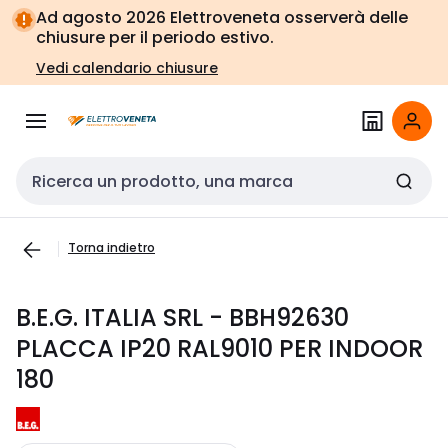
Vai alla
Vai
Ad agosto 2026 Elettroveneta osserverà delle
navigazione
alla
chiusure per il periodo estivo.
pagina
Vedi calendario chiusure
Cerca input
Torna indietro
B.E.G. ITALIA SRL - BBH92630
PLACCA IP20 RAL9010 PER INDOOR
180