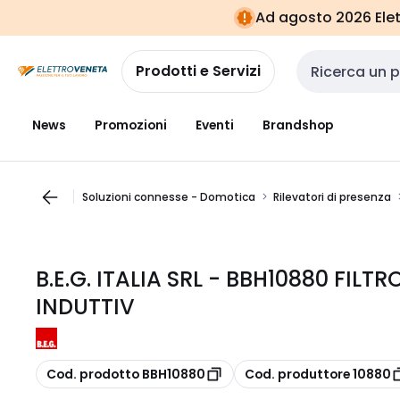
Vai alla
Vai
Ad agosto 2026 Elett
navigazione
alla
pagina
Prodotti e Servizi
Cerca input
News
Promozioni
Eventi
Brandshop
Soluzioni connesse - Domotica
Rilevatori di presenza
B.E.G. ITALIA SRL - BBH10880 FIL
INDUTTIV
copia
copia
Cod. prodotto BBH10880
Cod. produttore 10880