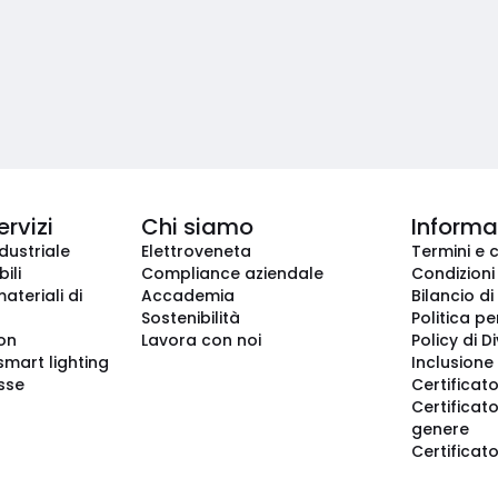
ervizi
Chi siamo
Informaz
dustriale
Elettroveneta
Termini e 
ili
Compliance aziendale
Condizioni
ateriali di
Accademia
Bilancio di
Sostenibilità
Politica pe
ion
Lavora con noi
Policy di D
smart lighting
Inclusione 
sse
Certificato
Certificato
genere
Certificat