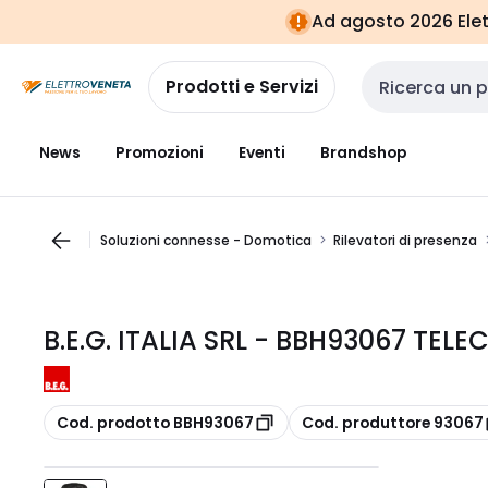
Vai alla
Vai
Ad agosto 2026 Elett
navigazione
alla
pagina
Prodotti e Servizi
Cerca input
News
Promozioni
Eventi
Brandshop
Soluzioni connesse - Domotica
Rilevatori di presenza
B.E.G. ITALIA SRL - BBH93067 TE
copia
copia
Cod. prodotto BBH93067
Cod. produttore 93067