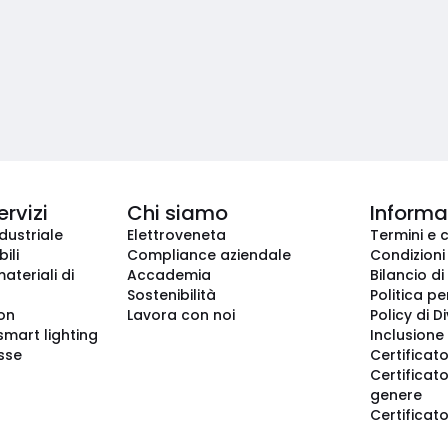
ervizi
Chi siamo
Informaz
dustriale
Elettroveneta
Termini e 
ili
Compliance aziendale
Condizioni
ateriali di
Accademia
Bilancio di
Sostenibilità
Politica pe
ion
Lavora con noi
Policy di D
smart lighting
Inclusione 
sse
Certificato
Certificato
genere
Certificat