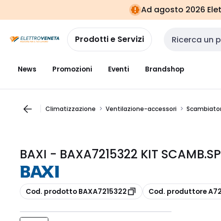
Vai alla
Vai
Ad agosto 2026 Elett
navigazione
alla
pagina
Prodotti e Servizi
Cerca input
News
Promozioni
Eventi
Brandshop
Climatizzazione
Ventilazione-accessori
Scambiatore
BAXI - BAXA7215322 KIT SCAMB.SP
copia
copia
Cod. prodotto BAXA7215322
Cod. produttore A7