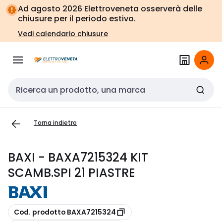
Vai alla
Vai
Ad agosto 2026 Elettroveneta osserverà delle
navigazione
alla
chiusure per il periodo estivo.
pagina
Vedi calendario chiusure
Cerca input
Torna indietro
BAXI - BAXA7215324 KIT
SCAMB.SPI 21 PIASTRE
copia
Cod. prodotto BAXA7215324