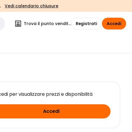
.
Vedi calendario chiusure
Trova il punto vendita
Registrati
Accedi
edi per visualizzare prezzi e disponibilità
Accedi