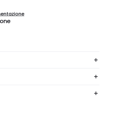
entazione
ione