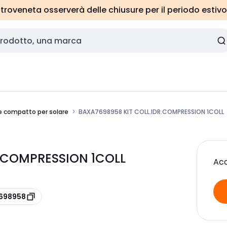
roveneta osserverà delle chiusure per il periodo estivo
ne compatto per solare
BAXA7698958 KIT COLL.IDR.COMPRESSION 1COLL
R.COMPRESSION 1COLL
Acc
7698958