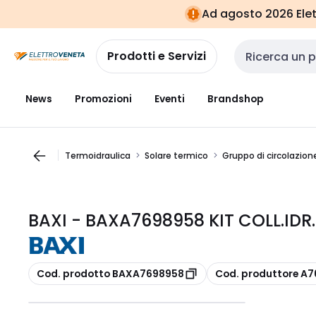
Vai alla
Vai
Ad agosto 2026 Elett
navigazione
alla
pagina
Prodotti e Servizi
Cerca input
News
Promozioni
Eventi
Brandshop
Termoidraulica
Solare termico
Gruppo di circolazio
BAXI - BAXA7698958 KIT COLL.ID
copia
copia
Cod. prodotto BAXA7698958
Cod. produttore A