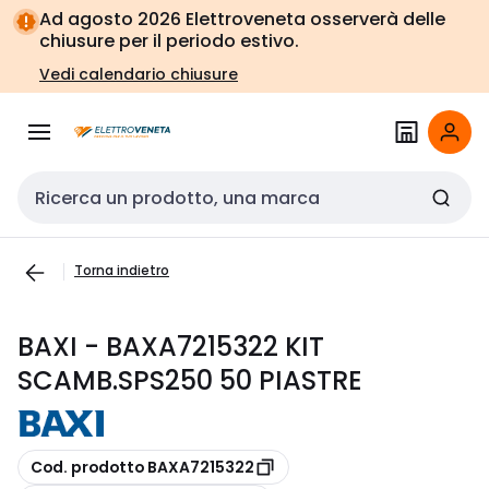
Vai alla
Vai
Ad agosto 2026 Elettroveneta osserverà delle
navigazione
alla
chiusure per il periodo estivo.
pagina
Vedi calendario chiusure
Cerca input
Torna indietro
BAXI - BAXA7215322 KIT
SCAMB.SPS250 50 PIASTRE
copia
Cod. prodotto BAXA7215322