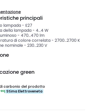
entazione
istiche principali
o lampada
-
E27
a della lampada
-
4...4
W
 luminoso
-
470...470
lm
atura di colore correlata
-
2700...2700
K
ne nominale
-
230...230
V
ione
icazione green
di carbonio del prodotto
-eq
Stima Elettroveneta