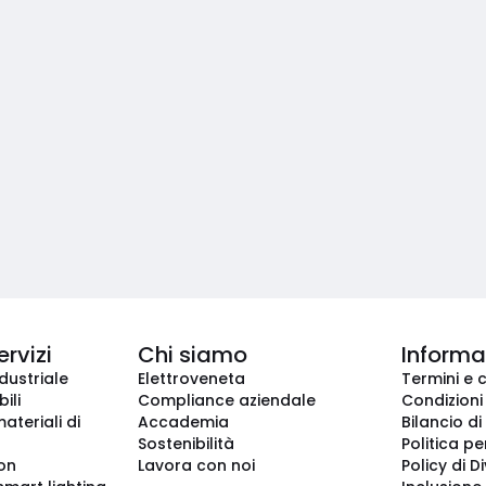
ervizi
Chi siamo
Informaz
dustriale
Elettroveneta
Termini e 
ili
Compliance aziendale
Condizioni
ateriali di
Accademia
Bilancio di
Sostenibilità
Politica pe
ion
Lavora con noi
Policy di D