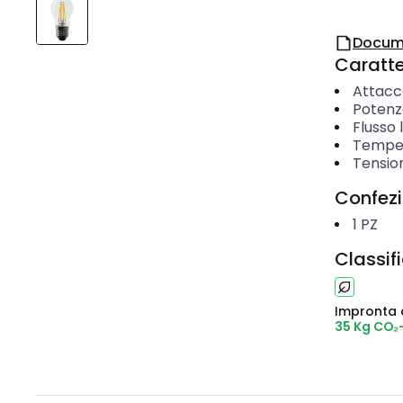
Docum
Caratter
Attacc
Potenz
Flusso
Temper
Tensio
Confez
1
PZ
Classif
Impronta 
35 Kg CO₂