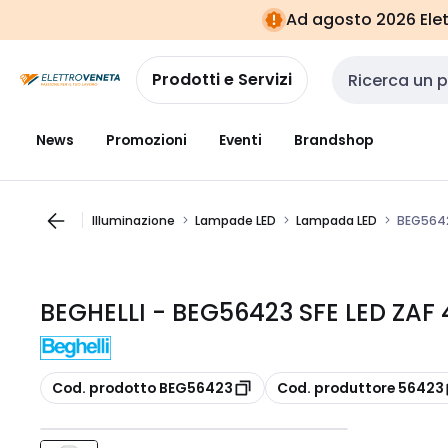
Vai alla
Vai
Ad agosto 2026 Elett
navigazione
alla
pagina
Prodotti e Servizi
Cerca input
News
Promozioni
Eventi
Brandshop
Illuminazione
Lampade LED
Lampada LED
BEG5642
BEGHELLI - BEG56423 SFE LED ZAF
copia
copia
Cod. prodotto BEG56423
Cod. produttore 56423