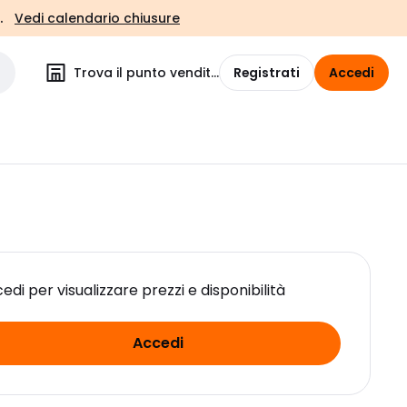
.
Vedi calendario chiusure
Trova il punto vendita
Registrati
Accedi
edi per visualizzare prezzi e disponibilità
Accedi