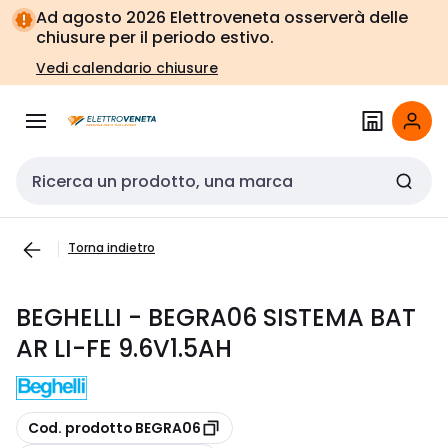
Vai alla
Vai
Ad agosto 2026 Elettroveneta osserverà delle
navigazione
alla
chiusure per il periodo estivo.
pagina
Vedi calendario chiusure
Cerca input
Torna indietro
BEGHELLI - BEGRA06 SISTEMA BAT
AR LI-FE 9.6V1.5AH
copia
Cod. prodotto BEGRA06