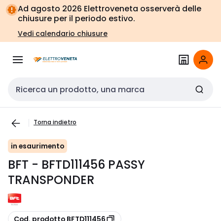
Vai alla
Vai
Ad agosto 2026 Elettroveneta osserverà delle
navigazione
alla
chiusure per il periodo estivo.
pagina
Vedi calendario chiusure
Cerca input
Torna indietro
in esaurimento
BFT - BFTD111456 PASSY
TRANSPONDER
copia
Cod. prodotto BFTD111456