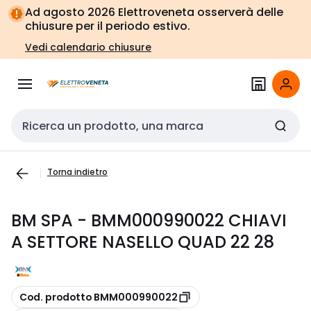
Vai alla
Vai
Ad agosto 2026 Elettroveneta osserverà delle
navigazione
alla
chiusure per il periodo estivo.
pagina
Vedi calendario chiusure
Cerca input
Torna indietro
BM SPA - BMM000990022 CHIAVI
A SETTORE NASELLO QUAD 22 28
copia
Cod. prodotto BMM000990022