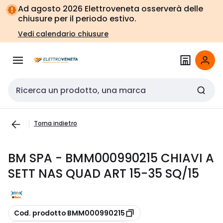
Vai alla
Vai
Ad agosto 2026 Elettroveneta osserverà delle
navigazione
alla
chiusure per il periodo estivo.
pagina
Vedi calendario chiusure
Cerca input
Torna indietro
BM SPA - BMM000990215 CHIAVI A
SETT NAS QUAD ART 15-35 SQ/15
copia
Cod. prodotto BMM000990215