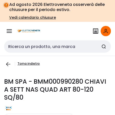
Vai alla
Vai
Ad agosto 2026 Elettroveneta osserverà delle
navigazione
alla
chiusure per il periodo estivo.
pagina
Vedi calendario chiusure
Cerca input
Torna indietro
BM SPA - BMM000990280 CHIAVI
A SETT NAS QUAD ART 80-120
SQ/80