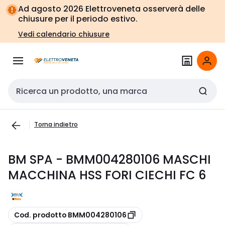
Vai alla
Vai
Ad agosto 2026 Elettroveneta osserverà delle
navigazione
alla
chiusure per il periodo estivo.
pagina
Vedi calendario chiusure
Cerca input
Torna indietro
BM SPA - BMM004280106 MASCHI
MACCHINA HSS FORI CIECHI FC 6
copia
Cod. prodotto BMM004280106