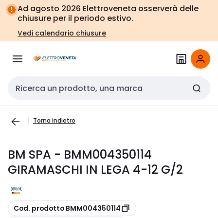
Vai alla
Vai
Ad agosto 2026 Elettroveneta osserverà delle
navigazione
alla
chiusure per il periodo estivo.
pagina
Vedi calendario chiusure
Cerca input
Torna indietro
BM SPA - BMM004350114
GIRAMASCHI IN LEGA 4-12 G/2
copia
Cod. prodotto BMM004350114