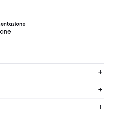
entazione
ione