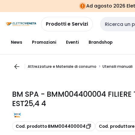
Vai alla
Vai
Ad agosto 2026 Elett
navigazione
alla
pagina
Prodotti e Servizi
Cerca input
News
Promozioni
Eventi
Brandshop
Attrezzature e Materiale di consumo
Utensili manuali
BM SPA - BMM004400004 FILIERE
EST25,4 4
copia
copia
Cod. prodotto BMM004400004
Cod. produttor