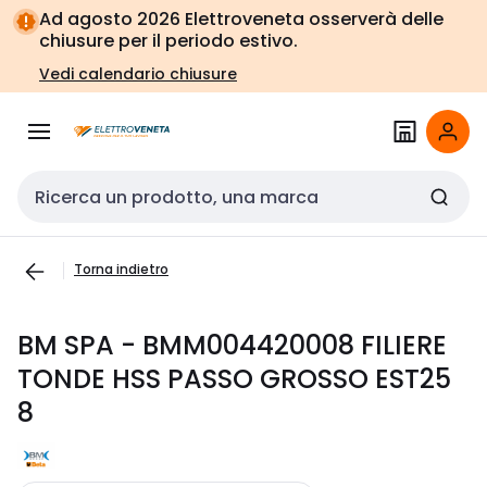
Vai alla
Vai
Ad agosto 2026 Elettroveneta osserverà delle
navigazione
alla
chiusure per il periodo estivo.
pagina
Vedi calendario chiusure
Cerca input
Torna indietro
BM SPA - BMM004420008 FILIERE
TONDE HSS PASSO GROSSO EST25
8