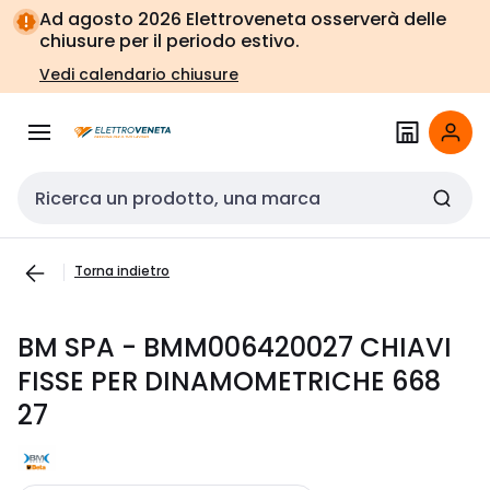
Vai alla
Vai
Ad agosto 2026 Elettroveneta osserverà delle
navigazione
alla
chiusure per il periodo estivo.
pagina
Vedi calendario chiusure
Cerca input
Torna indietro
BM SPA - BMM006420027 CHIAVI
FISSE PER DINAMOMETRICHE 668
27