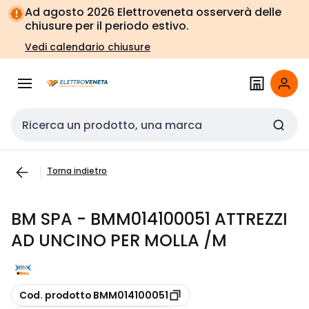
Vai alla
Vai
Ad agosto 2026 Elettroveneta osserverà delle
navigazione
alla
chiusure per il periodo estivo.
pagina
Vedi calendario chiusure
Cerca input
Torna indietro
BM SPA - BMM014100051 ATTREZZI
AD UNCINO PER MOLLA /M
copia
Cod. prodotto BMM014100051