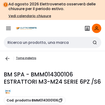
Vai alla
Vai
Ad agosto 2026 Elettroveneta osserverà delle
navigazione
alla
chiusure per il periodo estivo.
pagina
Vedi calendario chiusure
Cerca input
Torna indietro
BM SPA - BMM014300106
ESTRATTORI M3-M24 SERIE 6PZ /S6
copia
Cod. prodotto BMM014300106