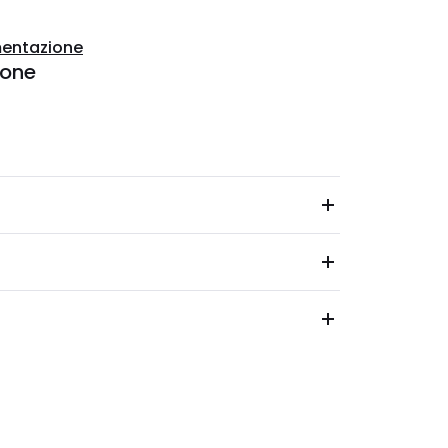
entazione
ione