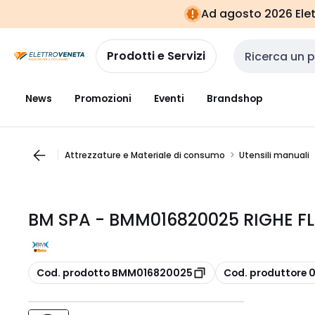
Vai alla
Vai
Ad agosto 2026 Elett
navigazione
alla
pagina
Prodotti e Servizi
Cerca input
News
Promozioni
Eventi
Brandshop
Attrezzature e Materiale di consumo
Utensili manuali
BM SPA - BMM016820025 RIGHE FL
copia
copia
Cod. prodotto BMM016820025
Cod. produttore 