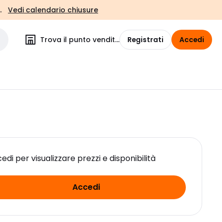
.
Vedi calendario chiusure
Trova il punto vendita
Registrati
Accedi
edi per visualizzare prezzi e disponibilità
Accedi