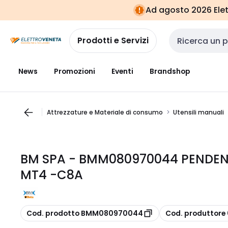
Vai alla
Vai
Ad agosto 2026 Elett
navigazione
alla
pagina
Prodotti e Servizi
Cerca input
News
Promozioni
Eventi
Brandshop
Attrezzature e Materiale di consumo
Utensili manuali
BM SPA - BMM080970044 PENDEN
MT4 -C8A
copia
copia
Cod. prodotto BMM080970044
Cod. produttor