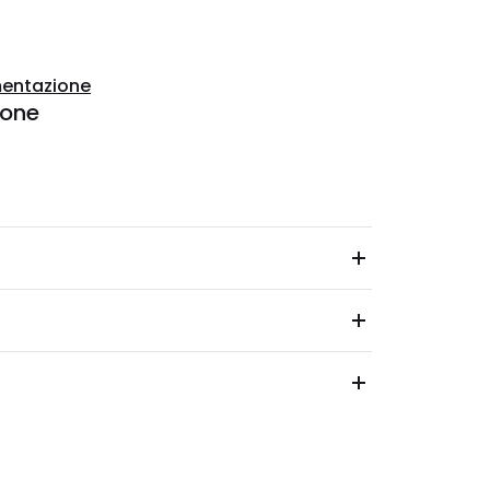
entazione
ione