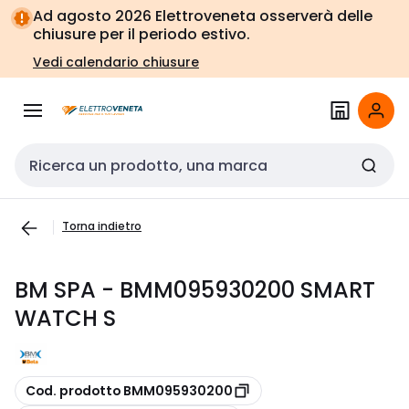
Vai alla
Vai
Ad agosto 2026 Elettroveneta osserverà delle
navigazione
alla
chiusure per il periodo estivo.
pagina
Vedi calendario chiusure
Cerca input
Torna indietro
BM SPA - BMM095930200 SMART
WATCH S
copia
Cod. prodotto BMM095930200