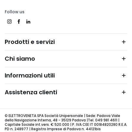
Follow us
Prodotti e servizi
Chi siamo
Informazioni utili
Assistenza clienti
© ELETTROVENETA SPA Società Unipersonale | Sede: Padova Viale
della Navigazione Interna, 48 - 35129 Padova |Tel. 049 981 4611 |
Capitale Sociale int.vers. € 520.000 | P. IVA CEE IT 00184820280 R.E.A.
PD n. 248977 | Registro Imprese di Padova n. 44121bis