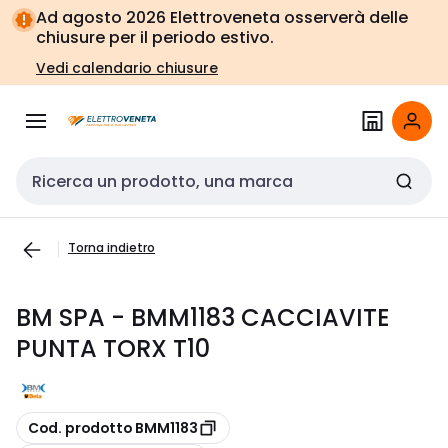
Vai alla
Vai
Ad agosto 2026 Elettroveneta osserverà delle
navigazione
alla
chiusure per il periodo estivo.
pagina
Vedi calendario chiusure
Cerca input
Torna indietro
BM SPA - BMM1183 CACCIAVITE
PUNTA TORX T10
copia
Cod. prodotto BMM1183