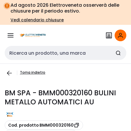
Vai alla
Vai
Ad agosto 2026 Elettroveneta osserverà delle
navigazione
alla
chiusure per il periodo estivo.
pagina
Vedi calendario chiusure
Cerca input
Torna indietro
BM SPA - BMM000320160 BULINI
METALLO AUTOMATICI AU
copia
Cod. prodotto BMM000320160