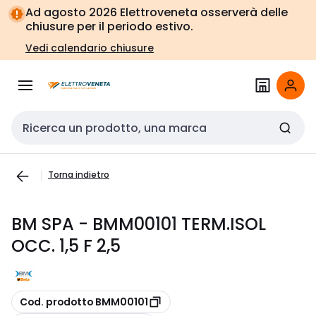
Vai alla
Vai
Ad agosto 2026 Elettroveneta osserverà delle
navigazione
alla
chiusure per il periodo estivo.
pagina
Vedi calendario chiusure
Cerca input
Torna indietro
BM SPA - BMM00101 TERM.ISOL
OCC. 1,5 F 2,5
copia
Cod. prodotto BMM00101