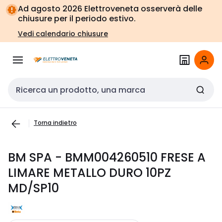
Vai alla
Vai
Ad agosto 2026 Elettroveneta osserverà delle
navigazione
alla
chiusure per il periodo estivo.
pagina
Vedi calendario chiusure
Cerca input
Torna indietro
BM SPA - BMM004260510 FRESE A
LIMARE METALLO DURO 10PZ
MD/SP10