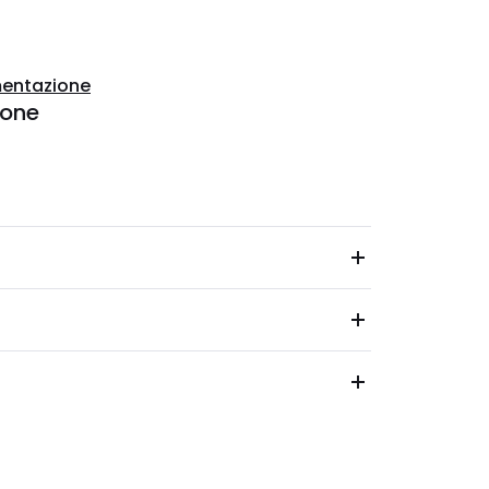
entazione
ione