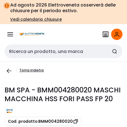
Vai alla
Vai
Ad agosto 2026 Elettroveneta osserverà delle
navigazione
alla
chiusure per il periodo estivo.
pagina
Vedi calendario chiusure
Cerca input
Torna indietro
BM SPA - BMM004280020 MASCHI
MACCHINA HSS FORI PASS FP 20
copia
Cod. prodotto BMM004280020