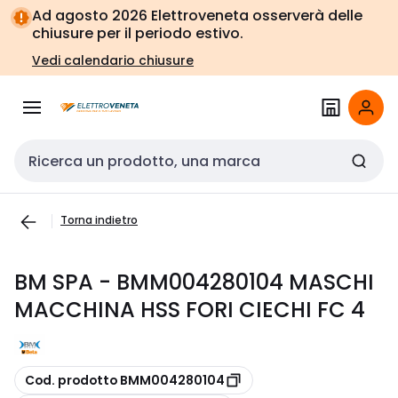
Vai alla
Vai
Ad agosto 2026 Elettroveneta osserverà delle
navigazione
alla
chiusure per il periodo estivo.
pagina
Vedi calendario chiusure
Cerca input
Torna indietro
BM SPA - BMM004280104 MASCHI
MACCHINA HSS FORI CIECHI FC 4
copia
Cod. prodotto BMM004280104