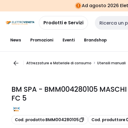
Vai alla
Vai
Ad agosto 2026 Elett
navigazione
alla
pagina
Prodotti e Servizi
Cerca input
News
Promozioni
Eventi
Brandshop
Attrezzature e Materiale di consumo
Utensili manuali
BM SPA - BMM004280105 MASCHI 
FC 5
copia
copia
Cod. prodotto BMM004280105
Cod. produttore