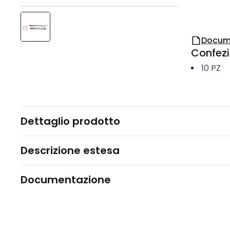
Docum
Confez
10
PZ
Dettaglio prodotto
Descrizione estesa
Documentazione