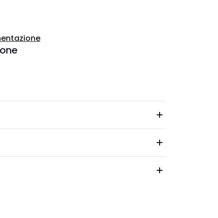
entazione
ione