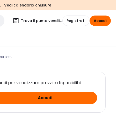
.
Vedi calendario chiusure
Trova il punto vendita
Registrati
Accedi
HI FC 5
edi per visualizzare prezzi e disponibilità
Accedi