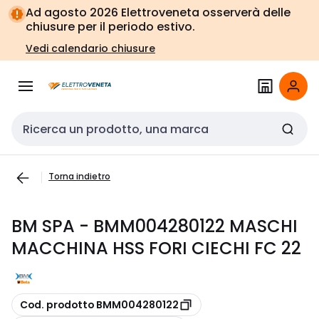
Vai alla
Vai
Ad agosto 2026 Elettroveneta osserverà delle
navigazione
alla
chiusure per il periodo estivo.
pagina
Vedi calendario chiusure
Cerca input
Torna indietro
BM SPA - BMM004280122 MASCHI
MACCHINA HSS FORI CIECHI FC 22
copia
Cod. prodotto BMM004280122