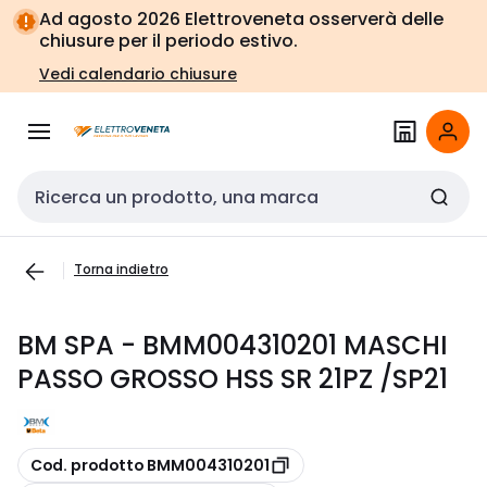
Vai alla
Vai
Ad agosto 2026 Elettroveneta osserverà delle
navigazione
alla
chiusure per il periodo estivo.
pagina
Vedi calendario chiusure
Cerca input
Torna indietro
BM SPA - BMM004310201 MASCHI
PASSO GROSSO HSS SR 21PZ /SP21
copia
Cod. prodotto BMM004310201