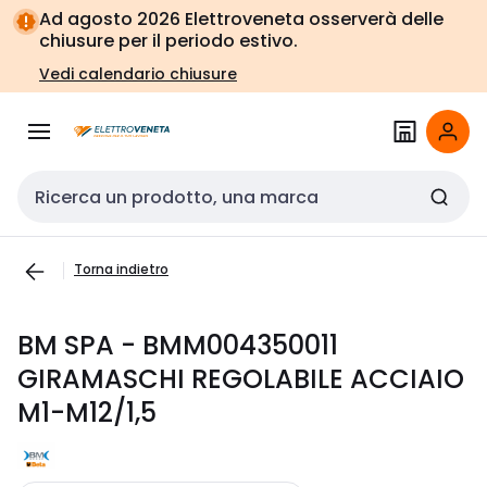
Vai alla
Vai
Ad agosto 2026 Elettroveneta osserverà delle
navigazione
alla
chiusure per il periodo estivo.
pagina
Vedi calendario chiusure
Cerca input
Torna indietro
BM SPA - BMM004350011
GIRAMASCHI REGOLABILE ACCIAIO
M1-M12/1,5