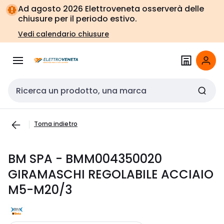
Vai alla
Vai
Ad agosto 2026 Elettroveneta osserverà delle
navigazione
alla
chiusure per il periodo estivo.
pagina
Vedi calendario chiusure
Cerca input
Torna indietro
BM SPA - BMM004350020
GIRAMASCHI REGOLABILE ACCIAIO
M5-M20/3